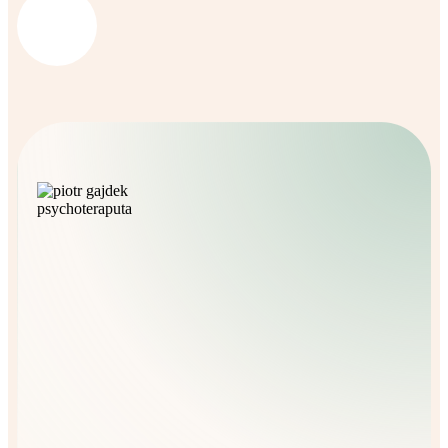
Umów spotkanie
500 855 552
kontakt@piotrgajdek.pl
Zapisz się