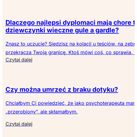
Dlaczego najlepsi dyplomaci mają chore t
dziewczynki wieczne gule a gardle?
Znasz to uczucie? Siedzisz na kolacji u teściów, na zebr
przekracza Twoją granicę. Ktoś mówi coś, co sprawia, ż
Czytaj dalej
Czy można umrzeć z braku dotyku?
Chciałbym Ci powiedzieć, że jako psychoterapeuta mam 
„przerobiony”, ale skłamałbym.
Czytaj dalej