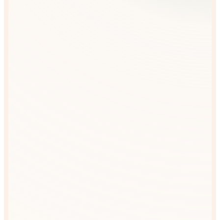
PSYCHOTERAPIA
Psychoterapia indywidualna
Psychoterpia par
Warszaty grupowe
MENU
O mnie
Jak pracuję
Blog
Aktualności
Kontakt
Umów spotkanie