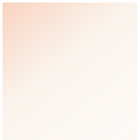
Nie bądź spokojny, bądź
żywy.
Wyobraź sobie laboratorium. Dwie klatki. Dwa
szczury. Oba przeżywają to samo piekło – serię
bolesnych impulsów elektrycznych, na które nie mają
wpływu. Sytuacja bez wyjścia.
Czytaj dalej