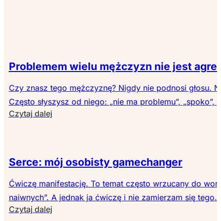
Wszystkie wpisy
Problemem wielu mężczyzn nie jest agresja
Czy znasz tego mężczyznę? Nigdy nie podnosi głosu. Nie
Często słyszysz od niego: „nie ma problemu”, „spoko”, „j
Czytaj dalej
Serce: mój osobisty gamechanger
Ćwiczę manifestację. To temat często wrzucany do wor
naiwnych”. A jednak ja ćwiczę i nie zamierzam się tego..
Czytaj dalej