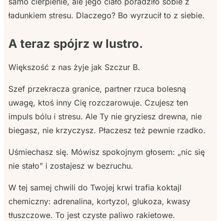
samo cierpienie, ale jego ciało poradziło sobie z
ładunkiem stresu. Dlaczego? Bo wyrzucił to z siebie.
A teraz spójrz w lustro.
Większość z nas żyje jak Szczur B.
Szef przekracza granice, partner rzuca bolesną
uwagę, ktoś inny Cię rozczarowuje. Czujesz ten
impuls bólu i stresu. Ale Ty nie gryziesz drewna, nie
biegasz, nie krzyczysz. Płaczesz też pewnie rzadko.
Uśmiechasz się. Mówisz spokojnym głosem: „nic się
nie stało” i zostajesz w bezruchu.
W tej samej chwili do Twojej krwi trafia koktajl
chemiczny: adrenalina, kortyzol, glukoza, kwasy
tłuszczowe. To jest czyste paliwo rakietowe.