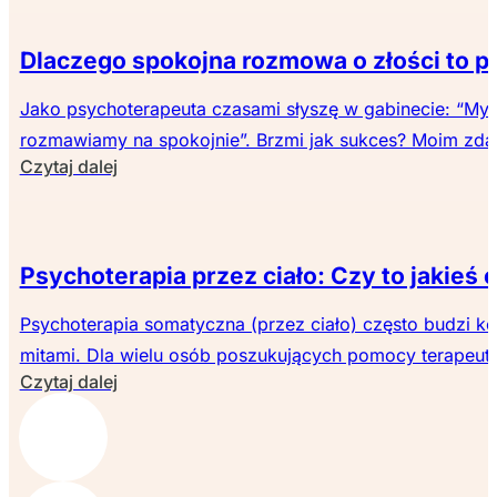
Dlaczego spokojna rozmowa o złości to p
Jako psychoterapeuta czasami słyszę w gabinecie: “My 
rozmawiamy na spokojnie”. Brzmi jak sukces? Moim zdan
Czytaj dalej
Psychoterapia przez ciało: Czy to jakieś
Psychoterapia somatyczna (przez ciało) często budzi ko
mitami. Dla wielu osób poszukujących pomocy terapeuty
Czytaj dalej